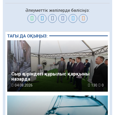
Әлеуметтік желілерде бөлісіңіз:
ТАҒЫ ДА ОҚЫҢЫЗ:
Сыр өңіріндегі құрылыс қарқыны
назарда
04.08.2026
130
0