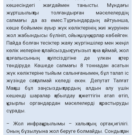
көшесіндегі жағдаймен танысты. Мұндағы
жұртшылықты толғандырған мәселелердің
салмағы да аз емес.Тұрғындардың айтуынша,
көше бойымен ауыр жүк көліктерінің жиі жүруінен
жол жабындысы бүлініп, ойық-шұңқырлар кө­бейген.
Пайда болған тесіктер жаяу жүргіншілер мен жеңіл
көлік иелеріне қолайсыздық туғызып қана қоймай, жол
қозғалысының қауіпсіздігіне де үлкен қатер
төндіруде. Көшеде салмағы 8 тоннадан асатын
жүк көліктеріне тыйым салынғанымен, бұл талап іс
жүзінде сақталмай келеді екен. Депутат Талғат
Мақаш бұл заңсыздықтардың алдын алу үшін
кешенді шаралар қабылдау қажеттігін атап өтіп,
құзырлы органдардан мәселелерді қарас­тыруды
сұрады.
– Жол инфрақұрылымы – халықтың ортақ игілігі.
Оның бұзылуына жол беруге болмайды. Сондықтан