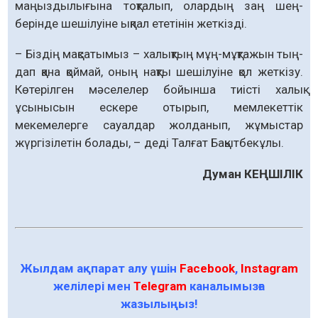
маңыздылығына тоқталып, олардың заң шең­
берінде шешілуіне ықпал ететінін жеткізді.
– Біздің мақсатымыз – халықтың мұң-мұқтажын тың­
дап қана қоймай, оның нақты шешілуіне қол жеткізу.
Көтерілген мәселелер бойынша тиісті халық
ұсынысын ескере отырып, мемлекеттік
мекемелерге сауалдар жолданып, жұмыстар
жүргізілетін болады, – деді Талғат Бақытбекұлы.
Думан КЕҢШІЛІК
Жылдам ақпарат алу үшін
Facebook
,
Instagram
желілері мен
Telegram
каналымызға
жазылыңыз!