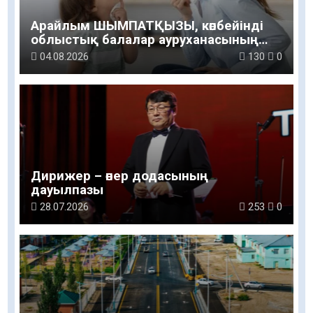
Арайлым ШЫМПАТҚЫЗЫ, көпбейінді
облыстық балалар ауруханасының
логопед маманы: Баланың сөйлеуі мен
04.08.2026
130
0
дамуы үйдегі қарапайым қарым-
қатынастан басталады
Дирижер – өнер додасының
дауылпазы
28.07.2026
253
0