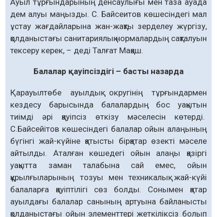
Ауыл тұрғындарының денсаулығы мен таза ауада
дем алуы маңызды. С. Байсеитов көшесіндегі мал
ұстау жағдайларына жан-жақты зерделеу жүргізу,
қолданыстағы санитариялық нормалардың сақталуын
тексеру керек, – деді Талғат Мақаш.
Балалар қауіпсіздігі –
басты назарда
Қарауылтөбе ауылдық окру­гінің тұрғындармен
кездесу барысында балалардың бос уақытын
тиімді әрі қауіпсіз өткізу мәселесін көтерді.
С.Байсейітов көшесіндегі ба­лалар ойын алаңының
бүгінгі жай-күйіне қатысты бірқатар өзекті мәселе
айтылды. Аталған көшедегі ойын алаңы қазіргі
уақытта заман талабына сай емес, ойын
құрылғыларының тозуы мен техникалық жай-күйі
балаларға қауіптілігі сөз болды. Сонымен қатар
ауылдағы балалар санының артуына байланысты
қолданыстағы ойын элементтері жеткіліксіз болып