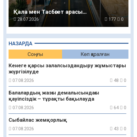
Қала мен Тасбөгет арасы…
28.07.2026
177
0
НАЗАРДА
Соңғы
Көп қаралған
Кенеге қарсы залалсыздандыру жұмыстары
жүргізілуде
07.08.2026
48
0
Балалардың жазғы демалысындағы
қауіпсіздік – тұрақты бақылауда
07.08.2026
64
0
Сыбайлас жемқорлық
07.08.2026
43
0