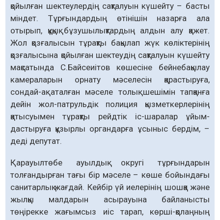
қойылған шектеулердің сақталуын күшейту – басты
міндет. Тұрғындардың өтінішін назарға ала
отырып, құқық бұзушылықтардың алдын алу қажет.
Жол қозғалысын тұрақты бақылап жүк көліктерінің
қозғалысына қойылған шек­теудің сақталуын күшейту
мақ­сатында С.Байсеиітов көшесіне бейнебақылау
камераларын ор­нату мәселесін қарастыруға,
сондай-ақ аталған мәселе толық шешімін тапқанға
дейін жол-патрульдік полиция қызмет­керлерінің
қатысуымен тұ­­рақты рейдтік іс-шаралар ұйым­
дастыруға құзырлы органдарға ұсыныс бердім, –
деді депутат.
Қарауылтөбе ауылдық округі тұрғындарын
толғандырған тағы бір мәселе – көше бойындағы
санитарлық жағдай. Кейбір үй иелерінің шошқа және
жыл­қы малдарын асырауына бай­ланысты
төңірекке жағымсыз иіс тарап, көрші-қолаңның