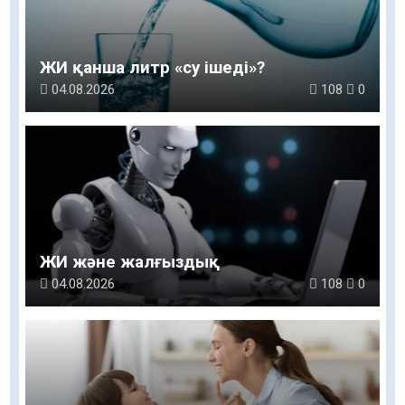
ЖИ қанша литр «су ішеді»?
04.08.2026
108
0
ЖИ және жалғыздық
04.08.2026
108
0