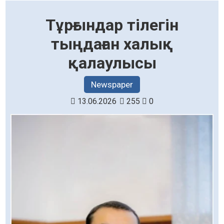
Тұрғындар тілегін
тыңдаған халық
қалаулысы
Newspaper
13.06.2026
255
0