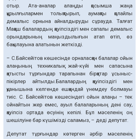
отыр. Ата-аналар алаңды қосымша жаңа
құрылғылармен толықтырып, аумақты қолайлы
демалыс орнына айналдыруды сұрауда. Талғат
Мақаш балалардың қауіпсіздігі мен сапалы демалыс
орындарының маңыздылығын атап өтіп, өз
бақылауына ала­тынын жеткізді.
– С.Байсейітов көшесінде орналасқан балалар ойын
алаңының техникалық жай-күйі мен сапасына
қатысты тұрғындар тарапынан бірқатар ұсыныс-
пікірлер айтылды.Балалардың қауіпсіздігі мен
қуанышына келгенде ешқандай үнемдеу болмауы
тиіс. С. Байсейітов көшесіндегі ойын алаңы – тек
ойнайтын жер емес, ауыл балаларының дені сау,
қауіпсіз ортада өсуінің кепілі. Бұл мәселенің оң
шешілуіне бар күшімізді саламыз, – деді депутат.
Депутат тұрғындар көтерген әрбір мәселенің