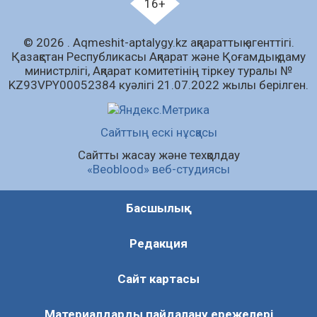
16+
болашақ» атты кеңейтілген мәжіліс өтті
06.08.2026
75
0
© 2026 . Аqmeshit-aptalygy.kz ақпараттық агенттігі.
Open Air: Қызылорда облысы полиция
Қазақстан Республикасы Ақпарат және Қоғамдық даму
департаменті 20 мыңнан астам көрерменнің
министрлігі, Ақпарат комитетінің тіркеу туралы №
қауіпсіздігін қамтамасыз етті
KZ93VPY00052384 куәлігі 21.07.2022 жылы берілген.
06.08.2026
55
0
Барлық жаңалық
Сайттың ескі нұсқасы
Сайтты жасау және техқолдау
«Beoblood» веб-студиясы
Басшылық
Редакция
Сайт картасы
Материалдарды пайдалану ережелері