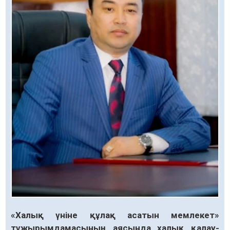
«Халық үніне құлақ асатын мемлекет»
тұжырым­дам­асы­ның аясында халық қалау­