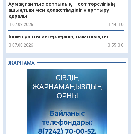
Аумақтан тыс соттылық – сот төрелігінің
ашықтығы мен қолжетімділігін арттыру
құралы
07.08.2026
44
0
Білім гранты иегерлерінің тізімі шықты
07.08.2026
55
0
«Дауыс беру учаскесін қалай табуға болады?»￼
ЖАРНАМА
07.08.2026
46
0
Қазақстандықтар Құрылтай сайлауынан
жақсылық күтеді – қоғамдық пікір зерттеуі
07.08.2026
49
0
Қаржылық сауаттылықты арттыруға
бағытталған кездесу өтті
07.08.2026
74
0
Жаңақорғанда су тарату станциясы іске