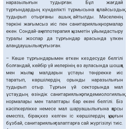
нара­зылығын тудырған. Бұл жағдай
тұрғындардың күнделікті тұрмы­сына қолайсыздық
тудырып отыр­ғаны ашық айтылды. Мәсе­ленің
төркіні жағымсыз иіс пен санитариялық нормалар
екен. Сондай-ақ иппотерапия қызметін ұйымдастыру
туралы жоспар да тұрғындар арасында үлкен
алаңдаушылық туғызған.
– Көше тұрғындарымен өт­кен кездесуде белгілі
бол­ғандай, кейбір үй иелерінің өз ауласында шошқа
мен жылқы малдарын ұстауы төңірекке иіс
таратып, көршілердің орынды наразылығын
тудырып отыр. Тұрғын үй секторында мал
ұстаудың өзіндік санитариялық-эпидемиологиялық
нормалары мен талаптары бар екені белгілі. Біз
кәсіпкерлікке немесе мал шаруашылығына қарсы
емес­піз, бірақ кез келген іс көршілердің құқығын
бұзбай, санитариялық талаптарға сай жүргізілуі тиіс.