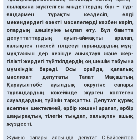
лыларына жүк­телген міндеттердің бірі – тұр­
ғын­дармен тұрақты кездесіп, елді
мекендердегі өзекті мәсе­лелерді көзбен көріп,
олардың шешілуіне ық­пал ету. Бұл бағытта
депут­таттардың ауыл-аймақты аралап,
халықпен тікелей тілдесуі тұр­ғын­дар­дың мұң-
мұқ­­тажын дер кезінде анықтауға және жер­
гілікті жер­дегі түйт­кіл­дердің оң шешім табуына
мүмкіндік береді. Осы орайда, қалалық
мәслихат депутаты Талғат Мақаштың
Қарауылтөбе ауылдық округіне сапары
тұрғындардың көкейінде жүрген көптеген
сауалдардың түйінін тарқатты. Депутат құрғақ
есеппен шектелмей, әрбір көшені аралап, әрбір
шаңырақтың тілегін тыңдап, халықпен ашық
жүздесті.
Жұмыс сапары аясында депутат С.Байсейітов