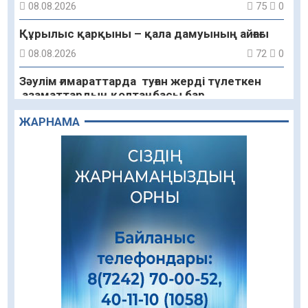
08.08.2026
75
0
Құрылыс қарқыны – қала дамуының айғағы
08.08.2026
72
0
Зәулім ғимараттарда туған жерді түлеткен
азаматтардың қолтаңбасы бар
08.08.2026
85
0
ЖАРНАМА
Еңбегі ерлікпен тең мамандық
08.08.2026
64
0
Даналықтың шырағданы, ой-сананың
шамшырағы
08.08.2026
51
0
Кенеге қарсы залалсыздандыру жұмыстары
жүргізілуде
07.08.2026
65
0