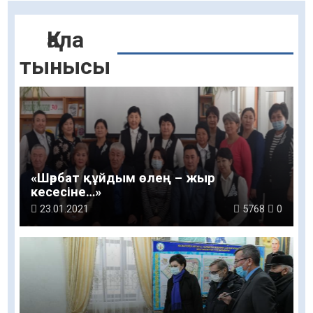
Қала
тынысы
«Шәрбат құйдым өлең – жыр
кесесіне…»
23.01.2021
5768
0