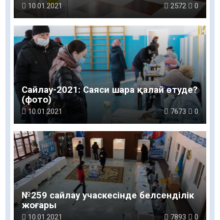
10.01.2021
2572
0
Сайлау-2021: Саяси шара қалай өтуде?
(фото)
10.01.2021
7673
0
№259 сайлау учаскесінде белсенділік
жоғары
10.01.2021
7893
0