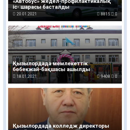
«Автобус» жедел-профилактикалық
іс- шарасы басталды
20.01.2021
8815
0
Қызылордада мемлекеттік
бөбекжай-бақшасы ашылды
18.01.2021
9408
0
Қызылордада колледж директоры