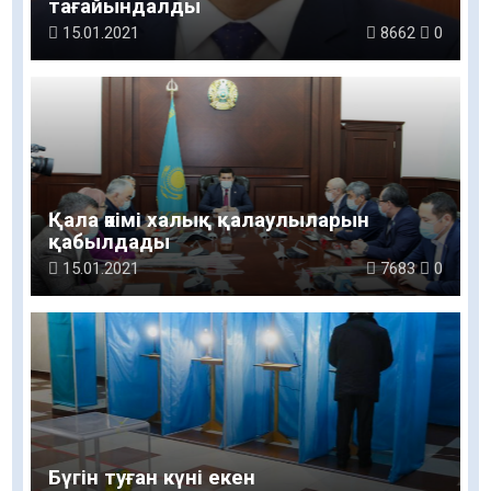
тағайындалды
15.01.2021
8662
0
Қала әкімі халық қалаулыларын
қабылдады
15.01.2021
7683
0
Бүгін туған күні екен