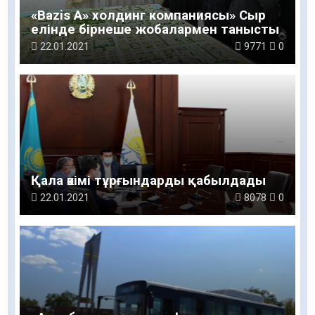
«Bazis A» холдинг компаниясы» Cыр
елінде бірнеше жобалармен танысты
22.01.2021
9771
0
Қала әкімі тұрғындарды қабылдады
22.01.2021
8078
0