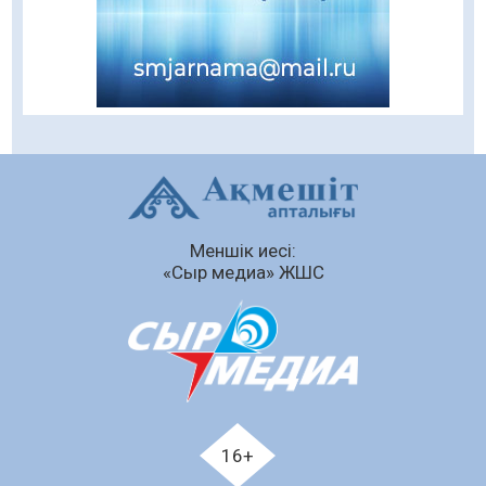
Балалардың жазғы демалысындағы
қауіпсіздік – тұрақты бақылауда
07.08.2026
83
0
Сыбайлас жемқорлық
07.08.2026
56
0
Аумақтан тыс соттылық – сот төрелігінің
ашықтығы мен қолжетімділігін арттыру
құралы
Меншік иесі:
07.08.2026
58
0
«Сыр медиа» ЖШС
Білім гранты иегерлерінің тізімі шықты
07.08.2026
72
0
«Дауыс беру учаскесін қалай табуға болады?»￼
07.08.2026
60
0
Қазақстандықтар Құрылтай сайлауынан
16+
жақсылық күтеді – қоғамдық пікір зерттеуі