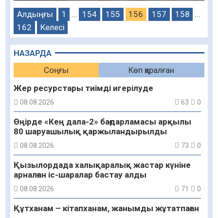
Алдыңғы
1
…
154
155
156
157
158
…
162
Келесі
НАЗАРДА
Соңғы
Көп қаралған
Жер ресурстары тиімді игерілуде
08.08.2026
63
0
Өңірде «Кең дала-2» бағдарламасы арқылы
80 шаруашылық қаржыландырылды
08.08.2026
73
0
Қызылордада халықаралық жастар күніне
арналған іс-шаралар бастау алды
08.08.2026
71
0
Құтханам – кітапханам, жанымды жұтатпаған